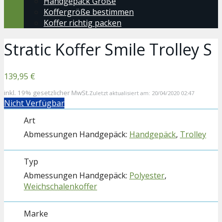
Handgepäck Größe
Koffergröße bestimmen
Koffer richtig packen
Stratic Koffer Smile Trolley S
139,95 €
inkl. 19% gesetzlicher MwSt.
Zuletzt aktualisiert am: 20/04/2020 02:47
Nicht Verfügbar
Art
Handgepäck
,
Trolley
Typ
Polyester
,
Weichschalenkoffer
Marke