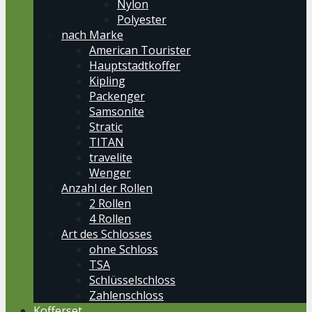
Nylon
Polyester
nach Marke
American Tourister
Hauptstadtkoffer
Kipling
Packenger
Samsonite
Stratic
TITAN
travelite
Wenger
Anzahl der Rollen
2 Rollen
4 Rollen
Art des Schlosses
ohne Schloss
TSA
Schlüsselschloss
Zahlenschloss
Kofferset