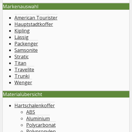
Markenauswahl
American Tourister
Hauptstadtkoffer
Kipling
Lässig
Packenger
Samsonite
Stratic
Titan
Travelite
Trunki
Wenger
Materialübersicht
Hartschalenkoffer
ABS
Aluminium
Polycarbonat
Polypropylen