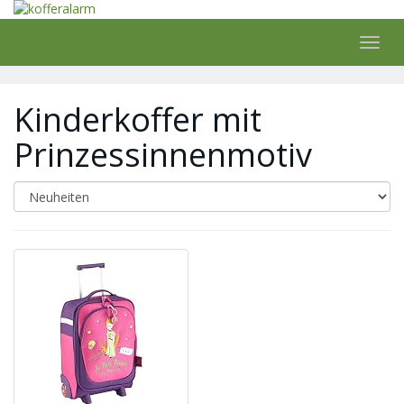
Skip
to
main
Toggl
content
navig
Kinderkoffer mit
Prinzessinnenmotiv