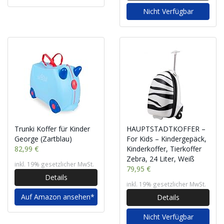
Nicht Verfügbar
Trunki Koffer für Kinder
HAUPTSTADTKOFFER –
George (Zartblau)
For Kids – Kindergepäck,
82,99 €
Kinderkoffer, Tierkoffer
Zebra, 24 Liter, Weiß
inkl. 19% gesetzlicher MwSt.
79,95 €
Details
inkl. 19% gesetzlicher MwSt.
Auf Amazon ansehen*
Details
Nicht Verfügbar