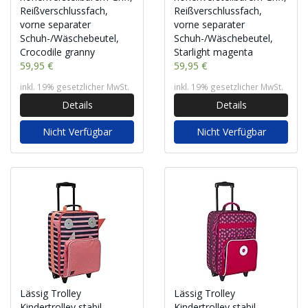
Reißverschlussfach,
Reißverschlussfach,
vorne separater
vorne separater
Schuh-/Wäschebeutel,
Schuh-/Wäschebeutel,
Crocodile granny
Starlight magenta
59,95 €
59,95 €
inkl. 19% gesetzlicher MwSt.
inkl. 19% gesetzlicher MwSt.
Details
Details
Nicht Verfügbar
Nicht Verfügbar
Lässig Trolley
Lässig Trolley
Kindertrolley stabil
Kindertrolley stabil