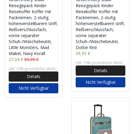
Reisegepäck Kinder
Reisegepäck Kinder
Reisekoffer Koffer mit
Reisekoffer Koffer mit
Packriemen, 2-stufig
Packriemen, 2-stufig
höhenverstellbarem Griff,
höhenverstellbarem Griff,
Reißverschlussfach,
Reißverschlussfach,
vorne separater
vorne separater
Schuh-/Wäschebeutel,
Schuh-/Wäschebeutel,
Little Monsters, Mad
Dottie Red
Mabel, Navy Korall
59,95 €
27,04 €
59,95 €
inkl. 19% gesetzlicher MwSt.
inkl. 19% gesetzlicher MwSt.
Details
Details
Nicht Verfügbar
Nicht Verfügbar