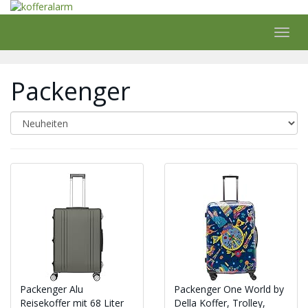
Skip
to
main
Toggl
content
navig
Packenger
Packenger Alu
Packenger One World by
Reisekoffer mit 68 Liter
Della Koffer, Trolley,