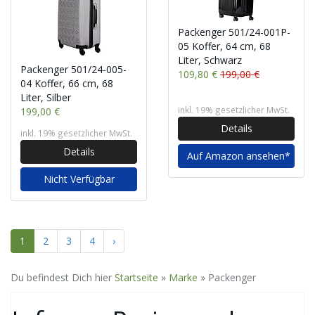
Packenger 501/24-001P-
05 Koffer, 64 cm, 68
Liter, Schwarz
Packenger 501/24-005-
109,80 €
199,00 €
04 Koffer, 66 cm, 68
Liter, Silber
inkl. 19% gesetzlicher MwSt.
199,00 €
Details
inkl. 19% gesetzlicher MwSt.
Details
Auf Amazon ansehen*
Nicht Verfügbar
1
2
3
4
›
Du befindest Dich hier
Startseite
»
Marke
»
Packenger