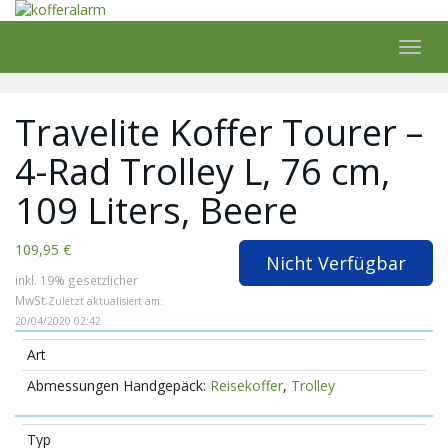
Skip
to
main
Toggl
content
navig
Travelite Koffer Tourer –
4-Rad Trolley L, 76 cm,
109 Liters, Beere
109,95 €
Nicht Verfügbar
inkl. 19% gesetzlicher
MwSt.
Zuletzt aktualisiert am:
20/04/2020 02:42
Art
Reisekoffer
,
Trolley
Typ