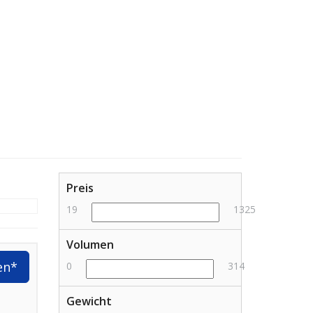
Preis
19
1325
Volumen
en*
0
314
Gewicht