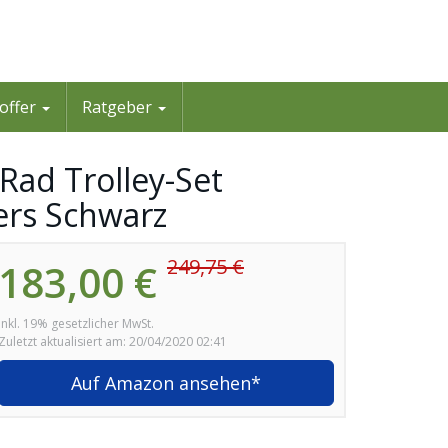
offer
Ratgeber
 Rad Trolley-Set
ers Schwarz
249,75 €
183,00 €
inkl. 19% gesetzlicher MwSt.
Zuletzt aktualisiert am: 20/04/2020 02:41
Auf Amazon ansehen*