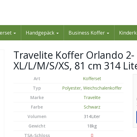
ferset
Handgepäck
Business Koffer
Kinderk
Travelite Koffer Orlando 2-
XL/L/M/S/XS, 81 cm 314 Lit
Art
Kofferset
Typ
Polyester
,
Weichschalenkoffer
Marke
Travelite
Farbe
Schwarz
Volumen
314Liter
Gewicht
18kg
TSA-Schloss