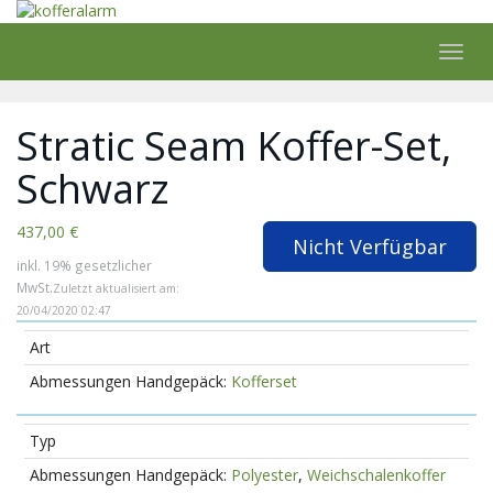
Skip
to
main
Toggl
content
navig
Stratic Seam Koffer-Set,
Schwarz
437,00 €
Nicht Verfügbar
inkl. 19% gesetzlicher
MwSt.
Zuletzt aktualisiert am:
20/04/2020 02:47
Art
Kofferset
Typ
Polyester
,
Weichschalenkoffer