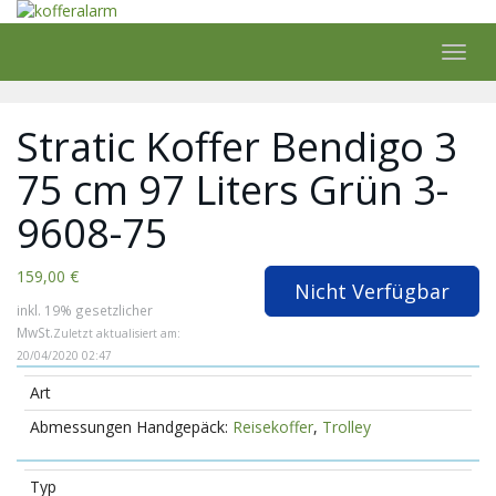
Skip
to
main
Toggl
content
navig
Stratic Koffer Bendigo 3
75 cm 97 Liters Grün 3-
9608-75
159,00 €
Nicht Verfügbar
inkl. 19% gesetzlicher
MwSt.
Zuletzt aktualisiert am:
20/04/2020 02:47
Art
Reisekoffer
,
Trolley
Typ