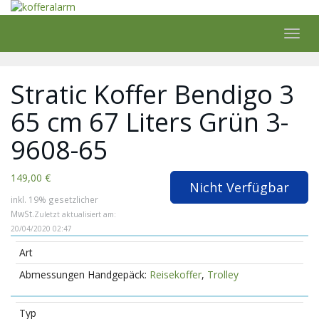
Skip
to
main
Toggl
content
navig
Stratic Koffer Bendigo 3
65 cm 67 Liters Grün 3-
9608-65
149,00 €
Nicht Verfügbar
inkl. 19% gesetzlicher
MwSt.
Zuletzt aktualisiert am:
20/04/2020 02:47
Art
Reisekoffer
,
Trolley
Typ