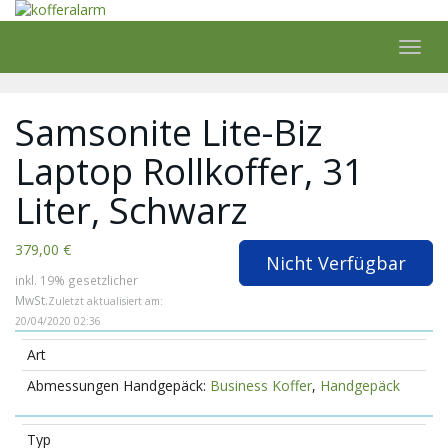
Skip
to
main
Toggl
content
navig
Samsonite Lite-Biz
Laptop Rollkoffer, 31
Liter, Schwarz
379,00 €
Nicht Verfügbar
inkl. 19% gesetzlicher
MwSt.
Zuletzt aktualisiert am:
20/04/2020 02:36
Art
Business Koffer
,
Handgepäck
Typ