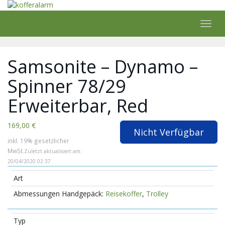
Skip
to
main
Toggl
content
navig
Samsonite – Dynamo –
Spinner 78/29
Erweiterbar, Red
169,00 €
Nicht Verfügbar
inkl. 19% gesetzlicher
MwSt.
Zuletzt aktualisiert am:
20/04/2020 02:37
Art
Reisekoffer
,
Trolley
Typ