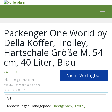
Skip
to
main
Toggl
content
navig
Packenger One World by
Della Koffer, Trolley,
Hartschale Größe M, 54
cm, 40 Liter, Blau
249,00 €
Nicht Verfügbar
inkl. 19% gesetzlicher
MwSt.
Zuletzt aktualisiert am:
20/04/2020 06:37
Art
Handgepäck
,
Trolley