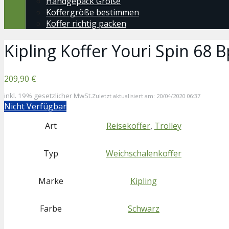
Handgepäck Größe
Koffergröße bestimmen
Koffer richtig packen
Kipling Koffer Youri Spin 68
209,90 €
inkl. 19% gesetzlicher MwSt.
Zuletzt aktualisiert am: 20/04/2020 06:37
Nicht Verfügbar
Art
Reisekoffer
,
Trolley
Typ
Weichschalenkoffer
Marke
Kipling
Farbe
Schwarz