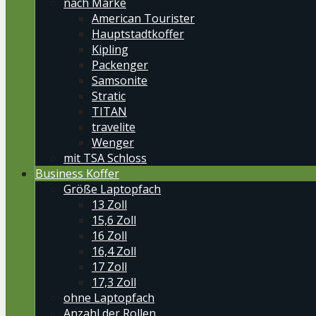
nach Marke
American Tourister
Hauptstadtkoffer
Kipling
Packenger
Samsonite
Stratic
TITAN
travelite
Wenger
mit TSA Schloss
Business Koffer
Größe Laptopfach
13 Zoll
15,6 Zoll
16 Zoll
16,4 Zoll
17 Zoll
17,3 Zoll
ohne Laptopfach
Anzahl der Rollen