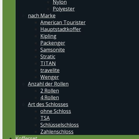
Nylon
Polyester
nach Marke
American Tourister
Hauptstadtkoffer
Kipling
Packenger
Samsonite
Stratic
TITAN
travelite
Wenger
Anzahl der Rollen
2 Rollen
4 Rollen
Art des Schlosses
ohne Schloss
TSA
Schlüsselschloss
Zahlenschloss
Kofferset