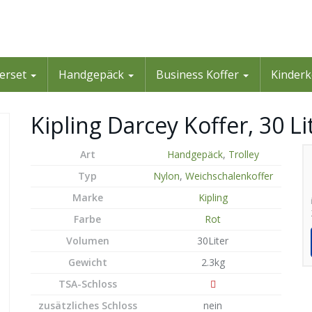
ferset
Handgepäck
Business Koffer
Kinderk
Kipling Darcey Koffer, 30 Li
Art
Handgepäck
,
Trolley
Typ
Nylon
,
Weichschalenkoffer
Marke
Kipling
Farbe
Rot
Volumen
30Liter
Gewicht
2.3kg
TSA-Schloss
zusätzliches Schloss
nein