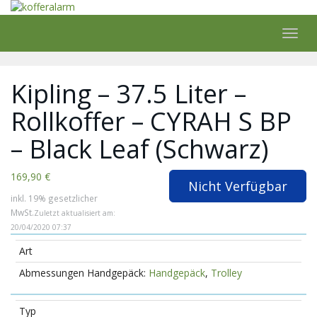
Skip
to
main
Toggl
content
navig
Kipling – 37.5 Liter –
Rollkoffer – CYRAH S BP
– Black Leaf (Schwarz)
169,90 €
Nicht Verfügbar
inkl. 19% gesetzlicher
MwSt.
Zuletzt aktualisiert am:
20/04/2020 07:37
Art
Handgepäck
,
Trolley
Typ