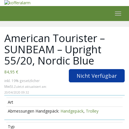
Skip
to
main
Toggl
content
navig
American Tourister –
SUNBEAM – Upright
55/20, Nordic Blue
84,95 €
Nicht Verfügbar
inkl. 19% gesetzlicher
MwSt.
Zuletzt aktualisiert am:
20/04/2020 09:32
Art
Handgepäck
,
Trolley
Typ