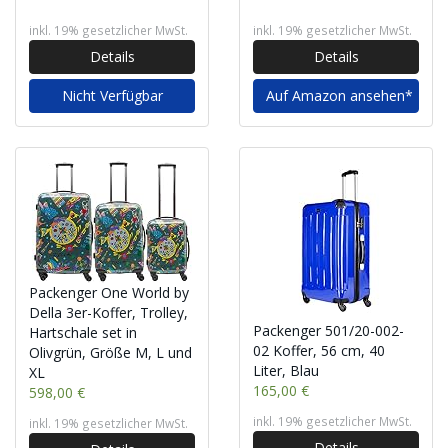
inkl. 19% gesetzlicher MwSt.
inkl. 19% gesetzlicher MwSt.
Details
Details
Nicht Verfügbar
Auf Amazon ansehen*
Packenger One World by
Della 3er-Koffer, Trolley,
Packenger 501/20-002-
Hartschale set in
02 Koffer, 56 cm, 40
Olivgrün, Größe M, L und
Liter, Blau
XL
165,00 €
598,00 €
inkl. 19% gesetzlicher MwSt.
inkl. 19% gesetzlicher MwSt.
Details