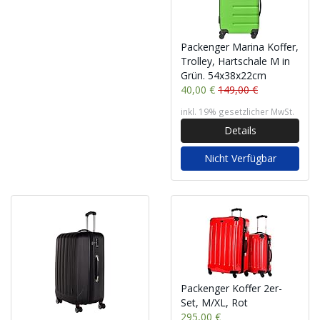
Packenger Marina Koffer,
Trolley, Hartschale M in
Grün. 54x38x22cm
40,00 €
149,00 €
inkl. 19% gesetzlicher MwSt.
Details
Nicht Verfügbar
Packenger Koffer 2er-
Set, M/XL, Rot
295,00 €