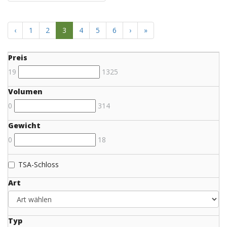
‹
1
2
3
4
5
6
›
»
Preis
19
1325
Volumen
0
314
Gewicht
0
18
TSA-Schloss
Art
Typ