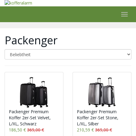
Skip
to
main
Toggl
content
navig
Packenger
Packenger Premium
Packenger Premium
Koffer 2er-Set Velvet,
Koffer 2er-Set Stone,
L/XL, Schwarz
L/XL, Silber
186,50 €
369,00 €
210,59 €
369,00 €