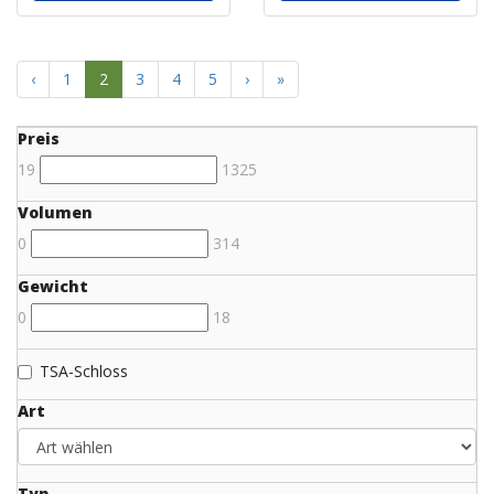
‹
1
2
3
4
5
›
»
Preis
19
1325
Volumen
0
314
Gewicht
0
18
TSA-Schloss
Art
Typ